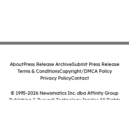
About
Press Release Archive
Submit Press Release
Terms & Conditions
Copyright/DMCA Policy
Privacy Policy
Contact
© 1995-2026 Newsmatics Inc. dba Affinity Group
Publishing & Burundi Technology Insider. All Rights
Reserved.
Cookie Settings / Your Privacy Choices